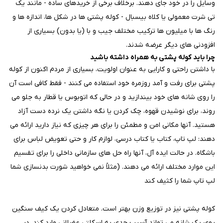
وسایل را در خود جای دهند. برخلاف برخی از خریدهای ساده - مانند یک
تی شرت معمولی یا کلاه بیسبال - کوله پشتی ها در شکل ها، اندازه ها و
رنگ ها با میلیون ها ترکیب مختلف جیب و با (یا بدون) بسیاری از
افزودنی های دیگر عرضه شدند.
چرا باید کوله پشتی به همراه داشته باشید
با داشتن راحتی و کارایی به عنوان اولویت، بسیاری از مردم اکنون از کوله
پشتی برای رفت و آمد روزمره خود استفاده می کنند - فقط کافی است آن
را روی شانه های خود بیندازید و در حالی که اتوبوس یا قطار به جلو می
روند، برای نوشیدن قهوه، چک کردن یا نگه داشتن یک نرده دست آزاد
هستید. آنها مکانی امن و مطمئن را برای هر چیزی که نیاز دارید ارائه می
دهند: لپ تاپ، کتاب یا کتاب درسی، لوازم کار و حتی تعویض لباس برای
باشگاه. در حالت ایده آل، آنها راه حل های سازمانی داخلی را برای تقسیم
این موارد مختلف ارائه می دهند. (مثلاً نمی خواهید شورت بدنسازی شما
لپ تاپ شما را کثیف کند
کوله پشتی نیز در توزیع وزن بهتر است. متعادل کردن یک کیف سنگین
روی یک شانه می تواند آسیب جدی به اسکلتی عضلانی وارد کند. در