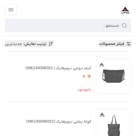
فیلتر محصولات
ترتیب نمایش
:
جدیدترین
کیف دوشی نیچرهایک | CNK2450XB022
5
ناموجود
کوله پشتی نیچرهایک | CNK2450XB025