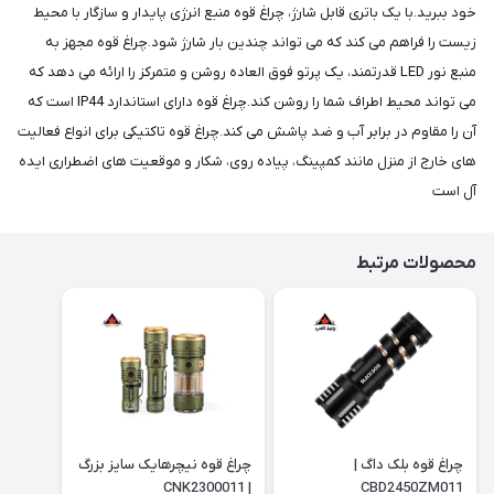
خود ببرید.با یک باتری قابل شارژ، چراغ قوه منبع انرژی پایدار و سازگار با محیط
زیست را فراهم می کند که می تواند چندین بار شارژ شود.چراغ قوه مجهز به
منبع نور LED قدرتمند، یک پرتو فوق العاده روشن و متمرکز را ارائه می دهد که
می تواند محیط اطراف شما را روشن کند.چراغ قوه دارای استاندارد IP44 است که
آن را مقاوم در برابر آب و ضد پاشش می کند.چراغ قوه تاکتیکی برای انواع فعالیت
های خارج از منزل مانند کمپینگ، پیاده روی، شکار و موقعیت های اضطراری ایده
آل است
محصولات مرتبط
چراغ قوه بلک داگ |
چراغ قوه نیچرهایک سایز بزرگ
| CNK2300011
CBD2450ZM011