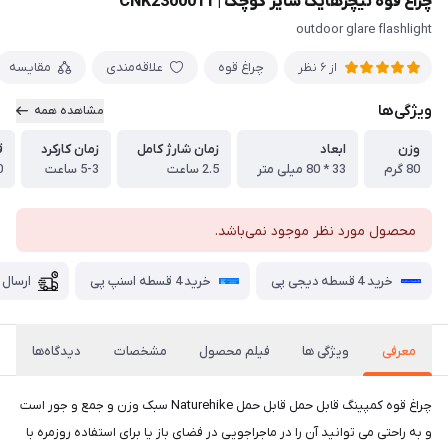
چراغ قوه نیچرهایک سایز کوچک | CNK2300011
outdoor glare flashlight
چراغ قوه
علاقه‌مندی
مقایسه
از 6 نظر
ویژگی‌ها
مشاهده همه
وزن
ابعاد
زمان شارژ کامل
زمان کارکرد
ق
80 گرم
33 * 80 میلی متر
2.5 ساعت
5-3 ساعت
00
محصول مورد نظر موجود نمی‌باشد.
خرید 4 قسطه دیجی پی
خرید 4 قسطه اسنپ پی
ارسال 
معرفی
ویژگی ها
فیلم محصول
مشخصات
دیدگاه‌ها
چراغ قوه کمپینگ قابل حمل قابل حمل Naturehike سبک وزن و جمع و جور است
و به راحتی می توانید آن را در ماجراجویی در فضای باز یا برای استفاده روزمره با