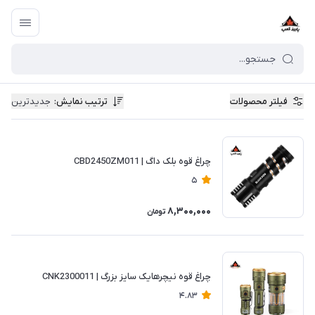
فیلتر محصولات
ترتیب نمایش
:
جدیدترین
چراغ قوه بلک داگ | CBD2450ZM011
5
8,300,000
تومان
چراغ قوه نیچرهایک سایز بزرگ | CNK2300011
4.83