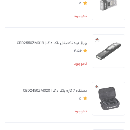
5
ناموجود
چراغ قوه تاکتیکال بلک داگ | CBD2550ZM019
4.56
ناموجود
دستگاه 7 کاره بلک داگ | CBD2450ZM020
5
ناموجود