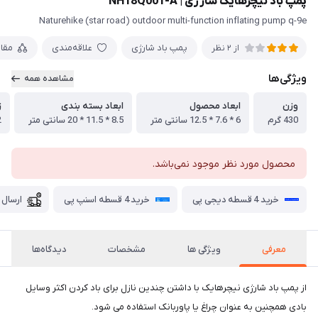
پمپ باد نیچرهایک شارژی | NH18Q001-A
Naturehike (star road) outdoor multi-function inflating pump q-9e
پمپ باد شارژی
علاقه‌مندی
مقا
از 2 نظر
ویژگی‌ها
مشاهده همه
وزن
ابعاد محصول
ابعاد بسته بندی
ز
430 گرم
6 * 7.6 * 12.5 سانتی متر
8.5 * 11.5 * 20 سانتی متر
2 تا
محصول مورد نظر موجود نمی‌باشد.
خرید 4 قسطه دیجی پی
خرید 4 قسطه اسنپ پی
ارسال 
معرفی
ویژگی ها
مشخصات
دیدگاه‌ها
از پمپ باد شارژی نیچرهایک با داشتن چندین نازل برای باد کردن اکثر وسایل
بادی همچنین به عنوان چراغ یا پاوربانک استفاده می شود.