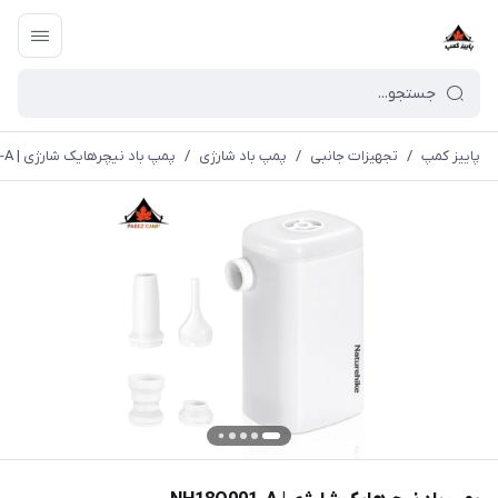
پاییز کمپ
/
تجهیزات جانبی
/
پمپ باد شارژی
/
پمپ باد نیچرهایک شارژی | NH18Q001-A