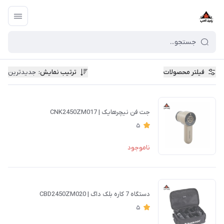
فیلتر محصولات
ترتیب نمایش
:
جدیدترین
جت فن نیچرهایک | CNK2450ZM017
5
ناموجود
دستگاه 7 کاره بلک داگ | CBD2450ZM020
5