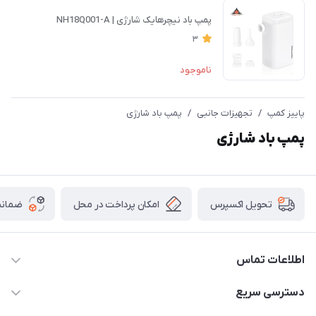
پمپ باد نیچرهایک شارژی | NH18Q001-A
3
ناموجود
پاییز کمپ
/
تجهیزات جانبی
/
پمپ باد شارژی
پمپ باد شارژی
امکان پرداخت در محل
ضمانت
تحویل اکسپرس
اطلاعات تماس
02166456492 - 09121933405
دسترسی سریع
info@paeezcamp.ir