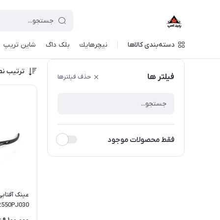
دسته‌بندی کالاها
نيچرهايك
بلک داگ
شاین تریپ
ترتیب نم
فیلتر ها
حذف فیلترها
فقط محصولات موجود
عینک آفتابی
2550PJ030