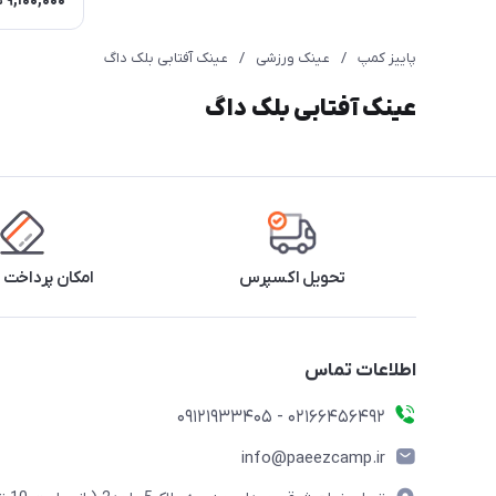
9,100,000
ت
پاییز کمپ
/
عینک ورزشی
/
عینک آفتابی بلک داگ
عینک آفتابی بلک داگ
تحویل اکسپرس
امکان پرداخت 
اطلاعات تماس
02166456492 - 09121933405
info@paeezcamp.ir