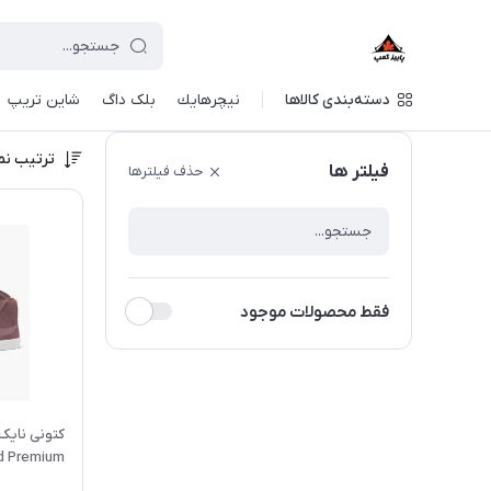
دسته‌بندی کالاها
نيچرهايك
بلک داگ
شاین تریپ
ترتیب نم
فیلتر ها
حذف فیلترها
فقط محصولات موجود
تحویل 30 روزه