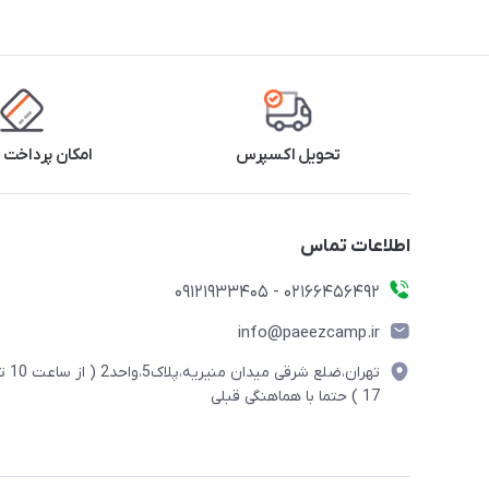
تحویل اکسپرس
امکان پرداخت 
اطلاعات تماس
02166456492 - 09121933405
info@paeezcamp.ir
تهران،ضلع شرقی میدان منیریه،پلاک5،واحد2
17 ) حتما با هماهنگی قبلی