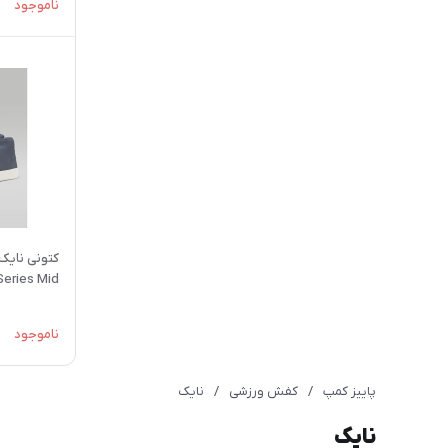
ناموجود
Series Mid | تحویل 30 روز
ناموجود
پاییز کمپ
/
کفش ورزشی
/
نایک
نایک