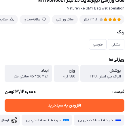
ساک ورزشی نیچرهایک 25 لیتر | NH19SN002
Naturehike GMY Bag wet speration
ساک ورزشی
علاقه‌مندی
مقای
از 23 نظر
رنگ
مشکی
طوسی
ویژگی‌ها
پوشش
وزن
ابعاد
الیاف پلی استر , TPU
580 گرم
21 * 26 * 46 سانتی متر
3,120,000
قیمت:
تومان
افزودن به سبدخرید
خرید 4 قسطه دیجی پی
خرید 4 قسطه اسنپ پی
ارسال 