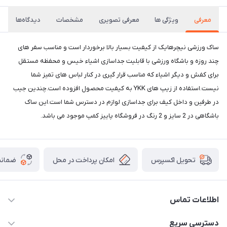
معرفی
ویژگی ها
معرفی تصویری
مشخصات
دیدگاه‌ها
ساک ورزشی نیچرهایک از کیفیت بسیار بالا برخوردار است و مناسب سفر های
چند روزه و باشگاه ورزشی با قابلیت جداسازی اشیاء خیس و محفظه مستقل
برای کفش و دیگر اشیاء که مناسب قرار گیری در کنار لباس های تمیز شما
نیست.استفاده از زیپ های YKK به کیفیت محصول افزوده است.چندین جیب
در طرفین و داخل کیف برای جداسازی لوازم در دسترس شما است.این ساک
باشگاهی در 2 سایز و 2 رنگ در فروشگاه پاییز کمپ موجود می باشد.
امکان پرداخت در محل
ضمانت
تحویل اکسپرس
اطلاعات تماس
02166456492 - 09121933405
دسترسی سریع