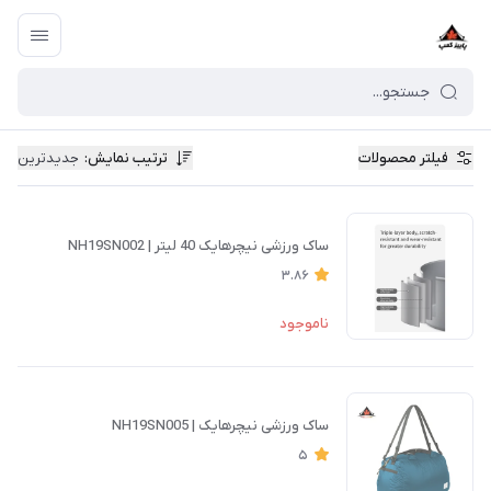
فیلتر محصولات
ترتیب نمایش
:
جدیدترین
ساک ورزشی نیچرهایک 40 لیتر | NH19SN002
3.86
ناموجود
ساک ورزشی نیچرهایک | NH19SN005
5