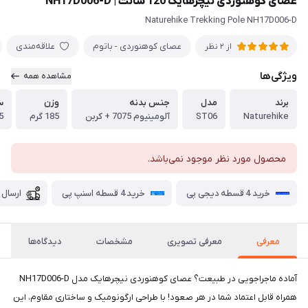
عصای کوهنوردی نیچرهایک 120 سانت | NH17D006-D
Naturehike Trekking Pole NH17D006-D
عصای کوهنوردی - باتوم
علاقه‌مندی
از 2 نظر
ویژگی‌ها
مشاهده همه
برند
مدل
جنس بدنه
وزن
س
Naturehike
ST06
آلومینیوم 7075 + کربن
185 گرم
135 -
محصول مورد نظر موجود نمی‌باشد.
خرید 4 قسطه دیجی پی
خرید 4 قسطه اسنپ پی
ارسال 
معرفی
معرفی تصویری
مشخصات
دیدگاه‌ها
آماده ماجراجویی در طبیعت؟ عصای کوهنوردی نیچرهایک مدل NH17D006-D
همراه قابل اعتماد شما در هر صعود! با طراحی ارگونومیک و ساختاری مقاوم، این