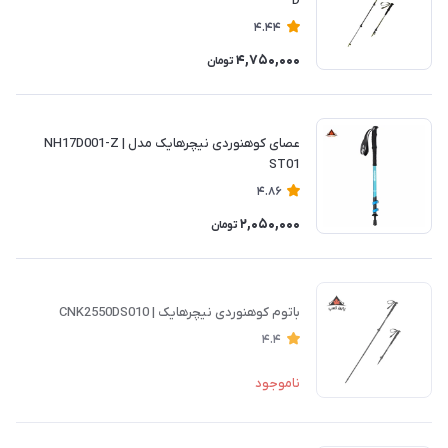
D
4.44
4,750,000
تومان
عصای کوهنوردی نیچرهایک مدل NH17D001-Z |
ST01
4.86
2,050,000
تومان
باتوم کوهنوردی نیچرهایک | CNK2550DS010
4.4
ناموجود