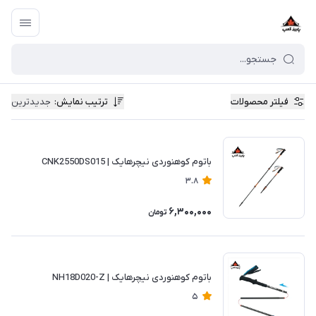
فیلتر محصولات
ترتیب نمایش
:
جدیدترین
باتوم کوهنوردی نیچرهایک | CNK2550DS015
3.8
6,300,000
تومان
باتوم کوهنوردی نیچرهایک | NH18D020-Z
5