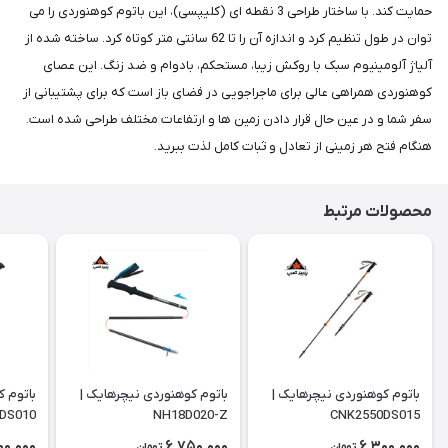
حمایت کند. با ساختار طراحی 3 نقطه ای (کلیپسی)، این باتوم کوهنوردی را می
توان در طول تنظیم کرد و اندازه آن را تا 62 سانتی متر کوتاه کرد. ساخته شده از
آلیاژ آلومینیوم سبک با روکش زیبا، مستحکم، بادوام و ضد زنگ. این عصای
کوهنوردی همراهی عالی برای ماجراجویی در فضای باز است که برای پشتیبانی از
سفر شما و در عین حال قرار دادن زمین ها و ارتفاعات مختلف طراحی شده است.
هنگام فتح هر زمینی از تعادل و ثبات کامل لذت ببرید.
محصولات مرتبط
باتوم کوهنوردی نیچرهایک |
باتوم کوهنوردی نیچرهایک |
باتوم ک
DS010
NH18D020-Z
CNK2550DS015
00,000
6,750,000
6,300,000
تومان
تومان