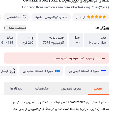
عصای کوهنوردی نیچرهایک 2 عدد | CNH22DS002
Lingfeng three section aluminum alloy trekking Poles(2pcs)
عصای کوهنوردی - باتوم
علاقه‌مندی
از 1 نظر
ویژگی‌ها
مشاهده همه
برند
مدل
جنس بدنه
وزن
سایز
Naturehike
---
آلومینیوم 7075
260 گرم
135 - 61 سانتی متر
محصول مورد نظر موجود نمی‌باشد.
خرید 4 قسطه دیجی پی
خرید 4 قسطه اسنپ پی
ارسال 
معرفی
معرفی تصویری
مشخصات
دیدگاه‌ها
عصای کوهنوردی Naturehike که می تواند در هنگام پیاده روی به عنوان
محافظ (بدون لغزش) به شما کمک کند و در هنگام کوهنوردی از بدن شما