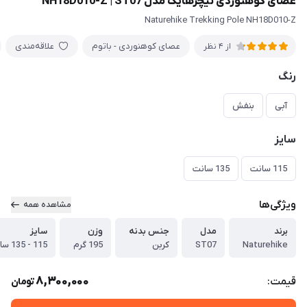
عصای کوهنوردی نیچرهایک مدل NH18D010-Z | ST07
Naturehike Trekking Pole NH18D010-Z
عصای کوهنوردی - باتوم
علاقه‌مندی
از 4 نظر
رنگ
آبی
بنفش
سایز
115 سانت
135 سانت
ویژگی‌ها
مشاهده همه
برند
مدل
جنس بدنه
وزن
سایز
Naturehike
ST07
کربن
195 گرم
115 - 135 سانتی متر
8,300,000
قیمت:
تومان