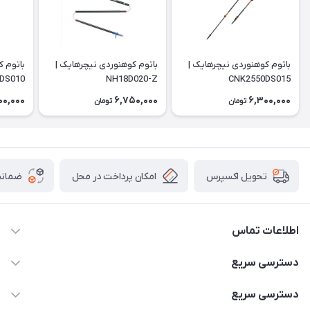
باتوم کوهنوردی نیچرهایک |
باتوم کوهنوردی نیچرهایک |
باتوم ک
DS010
NH18D020-Z
CNK2550DS015
00,000
6,750,000
6,300,000
تومان
تومان
امکان پرداخت در محل
ضمانت
تحویل اکسپرس
اطلاعات تماس
02166456492 - 09121933405
دسترسی سریع
info@paeezcamp.ir
خرید کیسه خواب
دسترسی سریع
تهران،ضلع شرقی میدان منیریه،پلاک5،واحد2 ( از ساعت 10 تا 17 )