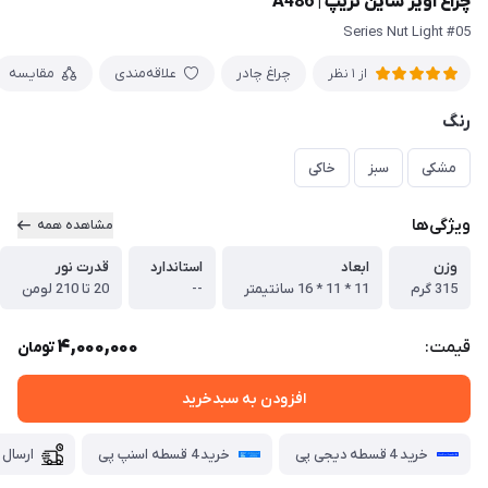
چراغ آویز شاین تریپ | A486
#05 Series Nut Light
چراغ چادر
علاقه‌مندی
مقایسه
از 1 نظر
رنگ
مشکی
سبز
خاکی
ویژگی‌ها
مشاهده همه
وزن
ابعاد
استاندارد
قدرت نور
315 گرم
11 * 11 * 16 سانتیمتر
--
20 تا 210 لومن
4,000,000
قیمت:
تومان
افزودن به سبدخرید
خرید 4 قسطه دیجی پی
خرید 4 قسطه اسنپ پی
ارسال 