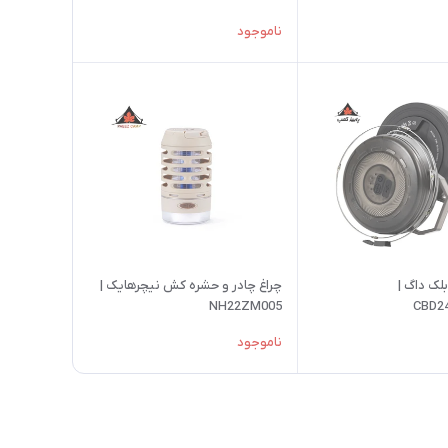
ناموجود
لک داگ |
چراغ چادر و حشره کش نیچرهایک |
NH22ZM005
CBD2
ناموجود