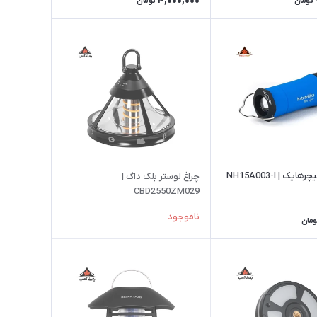
4,000,000
تومان
تومان
یک | NH15A003-I
چراغ لوستر بلک داگ |
CBD2550ZM029
ناموجود
ومان