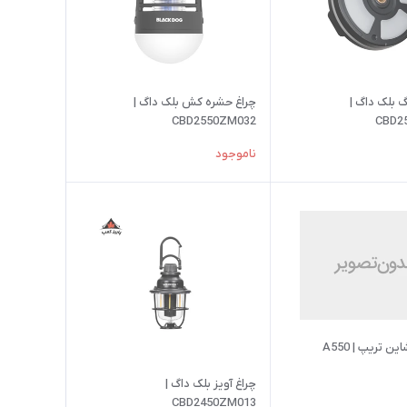
 بلک داگ |
چراغ حشره کش بلک داگ |
CBD2550ZM032
CBD2
ناموجود
ن تریپ | A550
چراغ آویز بلک داگ |
CBD2450ZM013