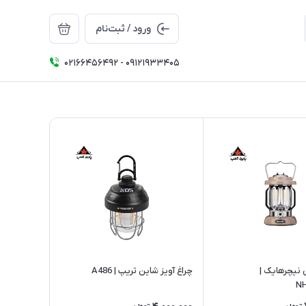
ورود / ثبت‌نام
02166456492 - 09121933405
 نیچرهایک |
چراغ آویز شاین تریپ | A486
N