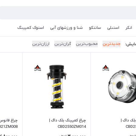
انکر
استنلی
سانتکو
شنا و ورزشهای آبی
استوک کمپینگ
جدیدترین
محبوب‌ترین
گران‌ترین
ارزان‌ترین
ایش:
لک داگ |
چراغ کمپینگ بلک داگ |
چراغ فانوس
H21ZM008
CBD2550ZM014
CBD2