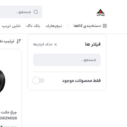
دسته‌بندی کالاها
نيچرهايك
بلک داگ
شاین تریپ
ترتیب نم
فیلتر ها
حذف فیلترها
فقط محصولات موجود
چراغ مگنت ب
550ZM028