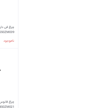
چراغ فن دار
550ZM039
ناموجود
چراغ فانوس 
450ZM021