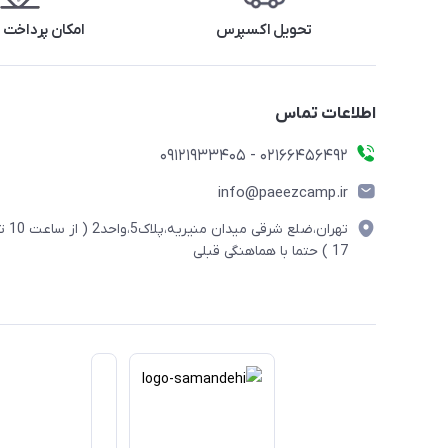
تحویل اکسپرس
امکان پرداخت 
اطلاعات تماس
02166456492 - 09121933405
info@paeezcamp.ir
تهران،ضلع شرقی میدان منیریه،پلاک5،واحد2
17 ) حتما با هماهنگی قبلی