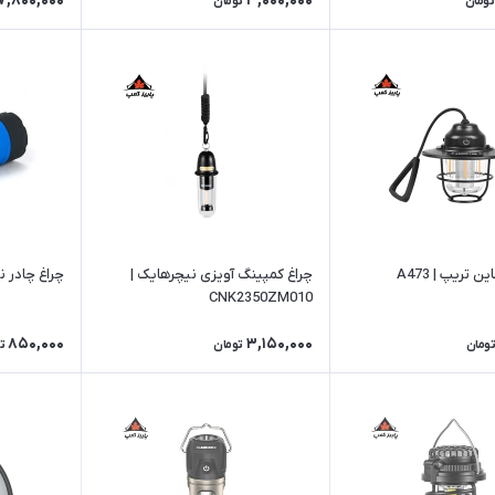
7,800,000
3,000,000
تومان
تومان
ن تریپ | A473
چراغ کمپینگ آویزی نیچرهایک |
چراغ چادر نیچرها
CNK2350ZM010
850,000
3,150,000
تومان
تومان
ت