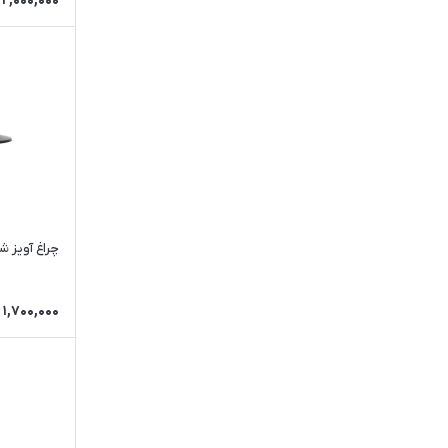
2,000,000
چراغ آویز شای
1,700,000