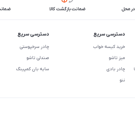
در محل
ضمانت بازگشت کالا
ضمانت 
دسترسی سریع
دسترسی سریع
خرید کیسه خواب
چادر سرخپوستی
میز تاشو
صندلی تاشو
چادر بادی
سایه بان کمپینگ
 ( از ساعت 10 تا
ننو