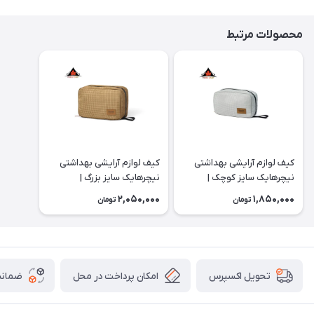
محصولات مرتبط
کیف لوازم آرایشی بهداشتی
کیف لوازم آرایشی بهداشتی
نیچرهایک سایز کوچک |
نیچرهایک سایز بزرگ |
NH20SN010
NH20SN010
2,050,000
1,850,000
تومان
تومان
امکان پرداخت در محل
ضمانت
تحویل اکسپرس