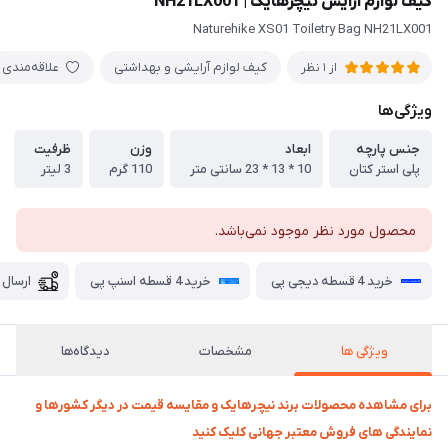
کیف لوازم آرایش نیچرهایک | NH21LX001
Naturehike XS01 Toiletry Bag NH21LX001
کیف لوازم آرایشی و بهداشتی
علاقه‌مندی
از 1 نظر
ویژگی‌ها
جنس پارچه
ابعاد
وزن
ظرفیت
پلی استر کتان
10 * 13 * 23 سانتی متر
110 گرم
3 لیتر
محصول مورد نظر موجود نمی‌باشد.
خرید 4 قسطه دیجی پی
خرید 4 قسطه اسنپ پی
ارسال 
ویژگی ها
مشخصات
دیدگاه‌ها
برای مشاهده محصولات برند نیچرهایک و مقایسه قیمت در دیگر کشورها و
نمایندگی های فروش معتبر جهانی کلیک کنید