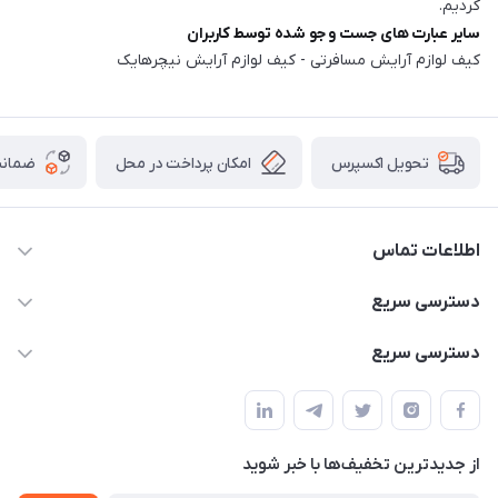
کردیم.
سایر عبارت های جست و جو شده توسط کاربران
کیف لوازم آرایش مسافرتی - کیف لوازم آرایش نیچرهایک
امکان پرداخت در محل
ضمانت
تحویل اکسپرس
اطلاعات تماس
02166456492 - 09121933405
دسترسی سریع
info@paeezcamp.ir
خرید کیسه خواب
دسترسی سریع
تهران،ضلع شرقی میدان منیریه،پلاک5،واحد2 ( از ساعت 10 تا 17 )
میز تاشو
چادر سرخپوستی
حتما با هماهنگی قبلی
چادر بادی
صندلی تاشو
ننو
از جدید‌ترین تخفیف‌ها با‌ خبر شوید
سایه بان کمپینگ