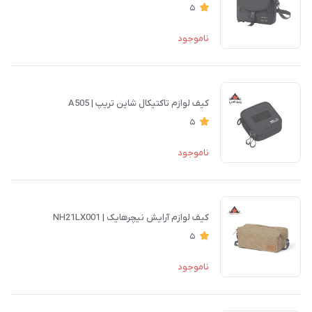
5
ناموجود
کیف لوازم تاکتیکال شاین تریپ | A505
5
ناموجود
کیف لوازم آرایش نیچرهایک | NH21LX001
5
ناموجود