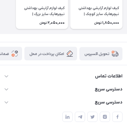
کیف لوازم آرایشی بهداشتی
کیف لوازم آرایشی بهداشتی
نیچرهایک سایز کوچک |
نیچرهایک سایز بزرگ |
NH20SN010
NH20SN010
2,050,000
1,850,000
تومان
تومان
امکان پرداخت در محل
ضمانت
تحویل اکسپرس
اطلاعات تماس
02166456492 - 09121933405
دسترسی سریع
info@paeezcamp.ir
خرید کیسه خواب
دسترسی سریع
تهران،ضلع شرقی میدان منیریه،پلاک5،واحد2 ( از ساعت 10 تا 17 )
میز تاشو
چادر سرخپوستی
حتما با هماهنگی قبلی
چادر بادی
صندلی تاشو