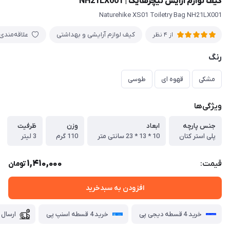
کیف لوازم آرایش نیچرهایک | NH21LX001
Naturehike XS01 Toiletry Bag NH21LX001
کیف لوازم آرایشی و بهداشتی
علاقه‌مندی
از 4 نظر
رنگ
مشکی
قهوه ای
طوسی
ویژگی‌ها
جنس پارچه
ابعاد
وزن
ظرفیت
پلی استر کتان
10 * 13 * 23 سانتی متر
110 گرم
3 لیتر
1,410,000
قیمت:
تومان
افزودن به سبدخرید
خرید 4 قسطه دیجی پی
خرید 4 قسطه اسنپ پی
ارسال 