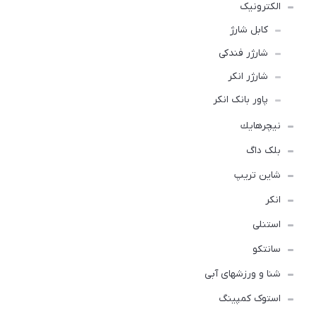
الکترونیک
کابل شارژ
شارژر فندکی
شارژر انکر
پاور بانک انکر
نيچرهايك
بلک داگ
شاین تریپ
انکر
استنلی
سانتکو
شنا و ورزشهای آبی
استوک کمپینگ