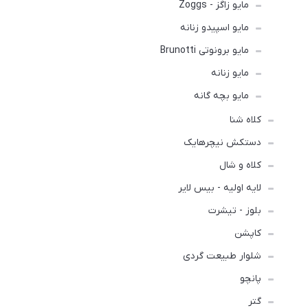
مایو زاگز - Zoggs
مایو اسپیدو زنانه
مایو برونوتی Brunotti
مایو زنانه
مایو بچه گانه
کلاه شنا
دستکش نیچرهایک
کلاه و شال
لایه اولیه - بیس لایر
بلوز - تیشرت
کاپشن
شلوار طبیعت گردی
پانچو
گتر