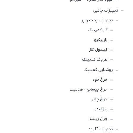
تجهیزات جانبی
تجهیزات پخت و پز
گاز کمپینگ
باربیکیو
کپسول گاز
ظروف کمپینگ
روشنایی کمپینگ
چراغ قوه
چراغ پیشانی - هدلایت
چراغ چادر
پرژکتور
چراغ ریسه
تجهیزات آفرود