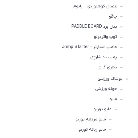
عصای کوهنوردی - باتوم
چاقو
پدل برد PADDLE BOARD
توپ واترپولو
جامپ استارتر - Jump Starter
پمپ باد شارژی
بخاری گازی
پوشاک ورزشی
حوله ورزشی
مايو
مایو توربو
مایو مردانه توربو
مایو زنانه توربو