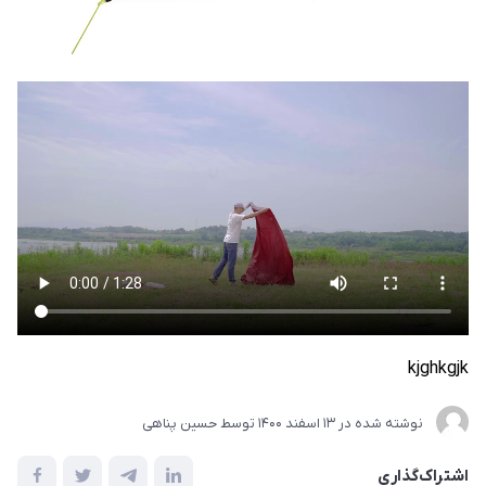
kjghkgjk
نوشته شده در
13 اسفند 1400
توسط
حسین پناهی
اشتراک‌گذاری