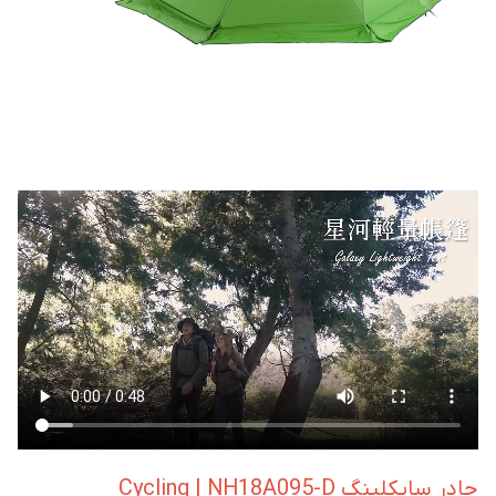
چادر سایکلینگ Cycling | NH18A095-D