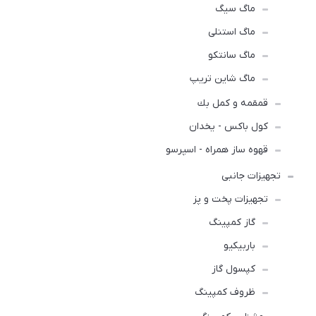
ماگ سیگ
ماگ استنلی
ماگ سانتکو
ماگ شاین تریپ
قمقمه و كمل بك
کول باکس - یخدان
قهوه ساز همراه - اسپرسو
تجهیزات جانبی
تجهیزات پخت و پز
گاز کمپینگ
باربیکیو
کپسول گاز
ظروف کمپینگ