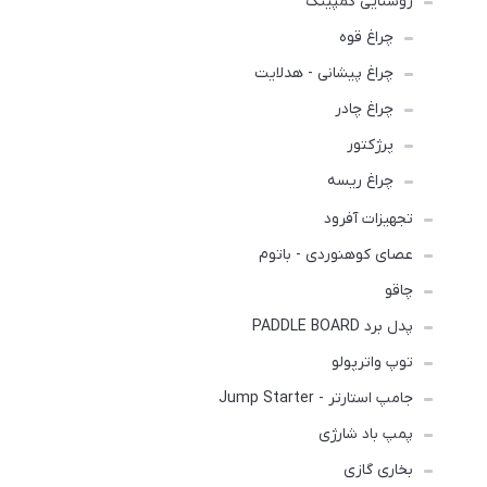
روشنایی کمپینگ
چراغ قوه
چراغ پیشانی - هدلایت
چراغ چادر
پرژکتور
چراغ ریسه
تجهیزات آفرود
عصای کوهنوردی - باتوم
چاقو
پدل برد PADDLE BOARD
توپ واترپولو
جامپ استارتر - Jump Starter
پمپ باد شارژی
بخاری گازی