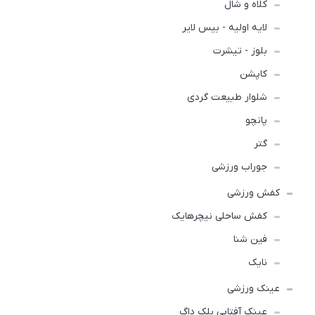
کلاه و شال
لایه اولیه - بیس لایر
بلوز - تیشرت
کاپشن
شلوار طبیعت گردی
پانچو
گتر
جوراب ورزشی
کفش ورزشی
كفش ساحلی نیچرهایک
فین شنا
نایک
عینک ورزشی
عینک آفتابی بلک داگ