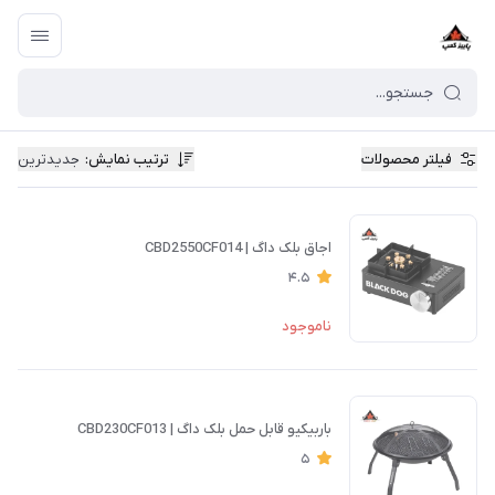
فیلتر محصولات
ترتیب نمایش
:
جدیدترین
اجاق بلک داگ | CBD2550CF014
4.5
ناموجود
باربیکیو قابل حمل بلک داگ | CBD230CF013
5