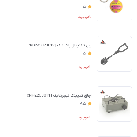
5
ناموجود
بیل تاکتیکال بلک داگ | CBD2450PJ018
5
ناموجود
اجاق کمپینگ نیچرهایک | CNH22CJ011
4.5
ناموجود