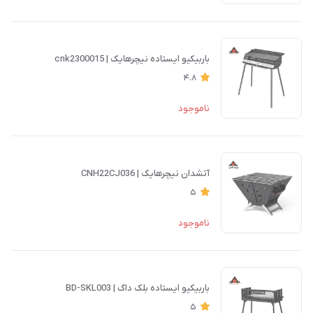
باربیکیو ایستاده نیچرهایک | cnk2300015
4.8
ناموجود
آتشدان نیچرهایک | CNH22CJ036
5
ناموجود
باربیکیو ایستاده بلک داگ | BD-SKL003
5