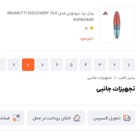
پدل برد برونوتی مدل BRUNOTTI DISCOVERY 10.6
SUPBOARD
5
ناموجود
9
8
7
6
5
4
3
2
پاییز کمپ
/
تجهیزات جانبی
تجهیزات جانبی
امکان پرداخت در محل
ضمانت
تحویل اکسپرس