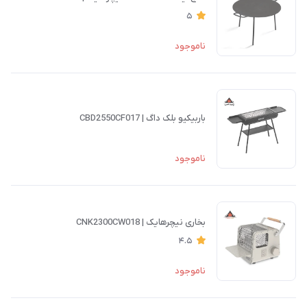
5
ناموجود
باربیکیو بلک داگ | CBD2550CF017
ناموجود
بخاری نیچرهایک | CNK2300CW018
4.5
ناموجود