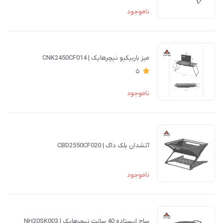
ناموجود
میز باربیکیو نیچرهایک | CNK2450CF014
5
ناموجود
آتشدان بلک داگ | CBD2550CF020
ناموجود
ساج ایستاده 40 سانت نیچرهایک | NH20SK003