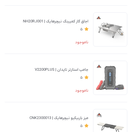
اجاق گاز کمپینگ نیچرهایک | NH20RJ001
5
ناموجود
جامپ استارتر تاپدان | V2200PLUS
5
ناموجود
میز باربیکیو نیچرهایک | CNK2300013
5