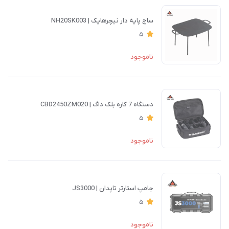
ساج پایه دار نیچرهایک | NH20SK003
5
ناموجود
دستگاه 7 کاره بلک داگ | CBD2450ZM020
5
ناموجود
جامپ استارتر تاپدان | JS3000
5
ناموجود