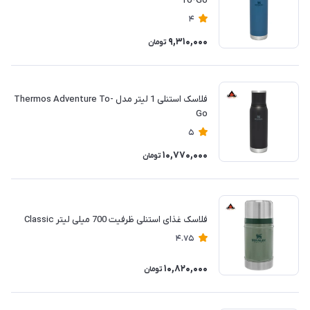
To-Go
4
9,310,000
تومان
فلاسک استنلی 1 لیتر مدل Thermos Adventure To-
Go
5
10,770,000
تومان
فلاسک غذای استنلی ظرفیت 700 میلی لیتر Classic
4.75
10,820,000
تومان