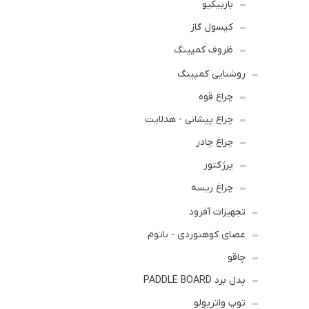
باربیکیو
کپسول گاز
ظروف کمپینگ
روشنایی کمپینگ
چراغ قوه
چراغ پیشانی - هدلایت
چراغ چادر
پرژکتور
چراغ ریسه
تجهیزات آفرود
عصای کوهنوردی - باتوم
چاقو
پدل برد PADDLE BOARD
توپ واترپولو