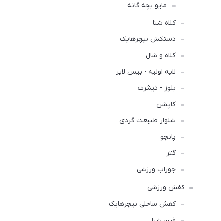
مایو بچه گانه
کلاه شنا
دستکش نیچرهایک
کلاه و شال
لایه اولیه - بیس لایر
بلوز - تیشرت
کاپشن
شلوار طبیعت گردی
پانچو
گتر
جوراب ورزشی
کفش ورزشی
كفش ساحلی نیچرهایک
فین شنا