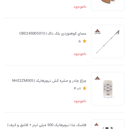
ناموجود
عصای کوهنوردی بلک داگ | CBD2450DS013
5
ناموجود
چراغ چادر و حشره کش نیچرهایک | NH22ZM005
4.08
ناموجود
فلاسک غذا نیچرهایک 500 میلی لیتر + قاشق و کیف |