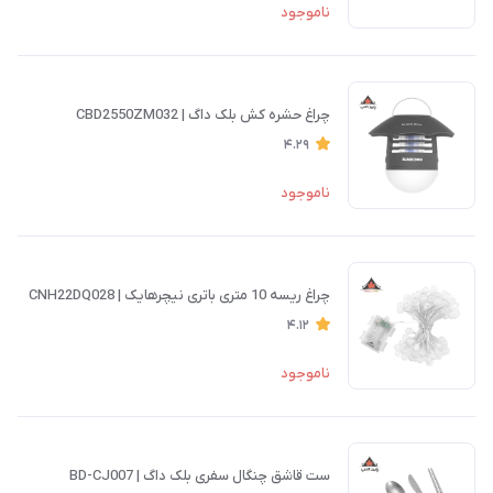
ناموجود
چراغ حشره کش بلک داگ | CBD2550ZM032
4.29
ناموجود
چراغ ریسه 10 متری باتری نیچرهایک | CNH22DQ028
4.12
ناموجود
ست قاشق چنگال سفری بلک داگ | BD-CJ007