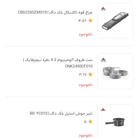
چراغ قوه تاکتیکال بلک داگ | CBD2550ZM019
4.56
ناموجود
ست ظروف آلومینیوم 2-4 نفره نیچرهایک |
CNK2450CF010
3.67
ناموجود
شیر جوش استیل بلک داگ | BD-YC010
5
ناموجود