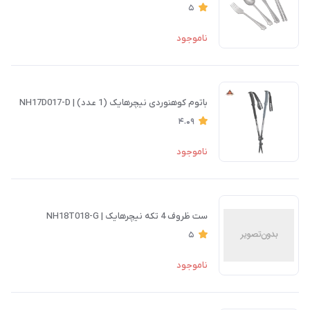
5
ناموجود
باتوم کوهنوردی نیچرهایک (1 عدد) | NH17D017-D
4.09
ناموجود
ست ظروف 4 تکه نیچرهایک | NH18T018-G
5
ناموجود