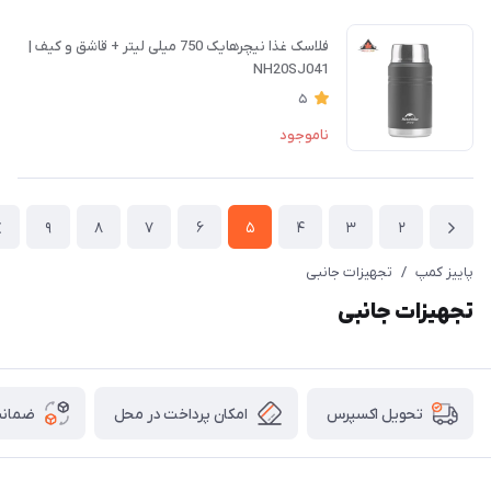
فلاسک غذا نیچرهایک 750 میلی لیتر + قاشق و کیف |
NH20SJ041
5
ناموجود
9
8
7
6
5
4
3
2
پاییز کمپ
/
تجهیزات جانبی
تجهیزات جانبی
امکان پرداخت در محل
ضمانت
تحویل اکسپرس