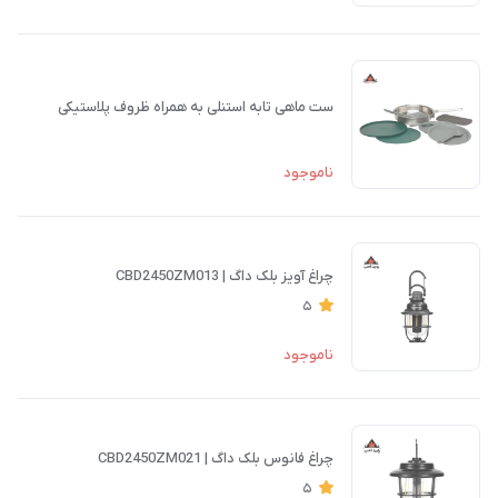
ست ماهی تابه استنلی به همراه ظروف پلاستیکی
ناموجود
چراغ آویز بلک داگ | CBD2450ZM013
5
ناموجود
چراغ فانوس بلک داگ | CBD2450ZM021
5