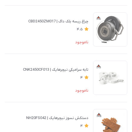
چراغ ریسه بلک داگ | CBD2450ZM017
4.5
ناموجود
تابه سرامیکی نیچرهایک | CNK2450CF013
4
ناموجود
دستکش نسوز نیچرهایک | NH20FS042
4