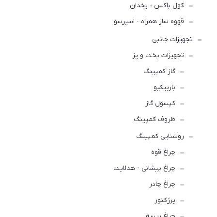
کول باکس - یخدان
قهوه ساز همراه - اسپرسو
تجهیزات جانبی
تجهیزات پخت و پز
گاز کمپینگ
باربیکیو
کپسول گاز
ظروف کمپینگ
روشنایی کمپینگ
چراغ قوه
چراغ پیشانی - هدلایت
چراغ چادر
پرژکتور
چراغ ریسه