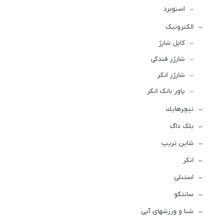
اسنوبرد
الکترونیک
کابل شارژ
شارژر فندکی
شارژر انکر
پاور بانک انکر
نيچرهايك
بلک داگ
شاین تریپ
انکر
استنلی
سانتکو
شنا و ورزشهای آبی