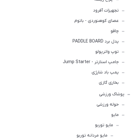
تجهیزات آفرود
عصای کوهنوردی - باتوم
چاقو
پدل برد PADDLE BOARD
توپ واترپولو
جامپ استارتر - Jump Starter
پمپ باد شارژی
بخاری گازی
پوشاک ورزشی
حوله ورزشی
مايو
مایو توربو
مایو مردانه توربو