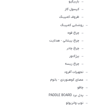
باربیکیو
کپسول گاز
ظروف کمپینگ
روشنایی کمپینگ
چراغ قوه
چراغ پیشانی - هدلایت
چراغ چادر
پرژکتور
چراغ ریسه
تجهیزات آفرود
عصای کوهنوردی - باتوم
چاقو
پدل برد PADDLE BOARD
توپ واترپولو