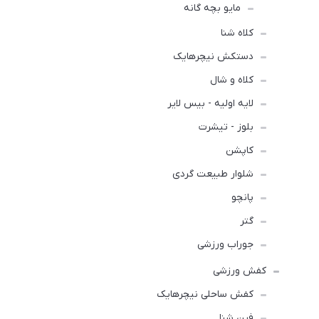
مایو بچه گانه
کلاه شنا
دستکش نیچرهایک
کلاه و شال
لایه اولیه - بیس لایر
بلوز - تیشرت
کاپشن
شلوار طبیعت گردی
پانچو
گتر
جوراب ورزشی
کفش ورزشی
كفش ساحلی نیچرهایک
فین شنا