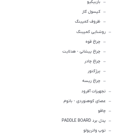
باربیکیو
کپسول گاز
ظروف کمپینگ
روشنایی کمپینگ
چراغ قوه
چراغ پیشانی - هدلایت
چراغ چادر
پرژکتور
چراغ ریسه
تجهیزات آفرود
عصای کوهنوردی - باتوم
چاقو
پدل برد PADDLE BOARD
توپ واترپولو