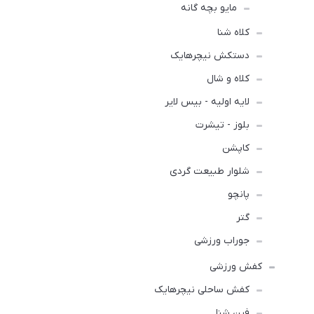
مایو بچه گانه
کلاه شنا
دستکش نیچرهایک
کلاه و شال
لایه اولیه - بیس لایر
بلوز - تیشرت
کاپشن
شلوار طبیعت گردی
پانچو
گتر
جوراب ورزشی
کفش ورزشی
كفش ساحلی نیچرهایک
فین شنا